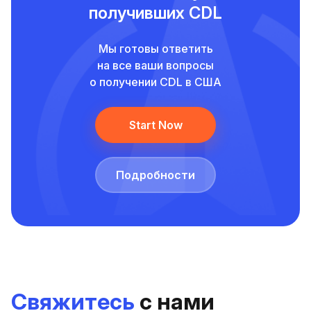
получивших CDL
Мы готовы ответить
на все ваши вопросы
о получении CDL в США
Start Now
Подробности
Свяжитесь
с нами