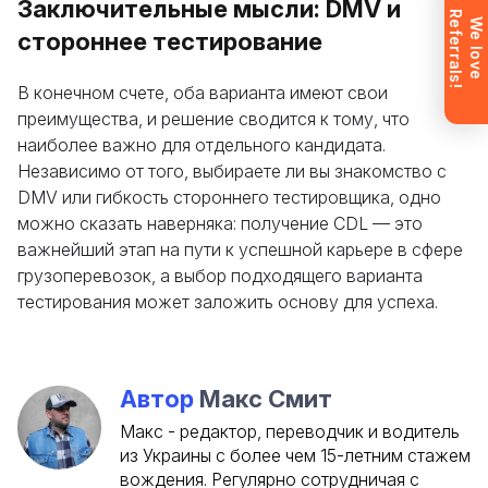
Заключительные мысли: DMV и
Заявка отправлена. Мы скоро
R
!
W
e
l
o
v
e
e
f
e
r
r
a
l
s
свяжемся с вами, чтобы ответить на
стороннее тестирование
все вопросы.
Не хотите ждать?
В конечном счете, оба варианта имеют свои
Зарегистрируйтесь и сразу
преимущества, и решение сводится к тому, что
получите доступ (после
подтверждения почты).
наиболее важно для отдельного кандидата.
Независимо от того, выбираете ли вы знакомство с
Ознакомьтесь
DMV или гибкость стороннего тестировщика, одно
можно сказать наверняка: получение CDL — это
важнейший этап на пути к успешной карьере в сфере
грузоперевозок, а выбор подходящего варианта
тестирования может заложить основу для успеха.
Автор
Макс Смит
Макс - редактор, переводчик и водитель
из Украины с более чем 15-летним стажем
вождения. Регулярно сотрудничая с