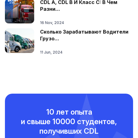
CDL A, CDL B И Класс C: В Чем
Разни...
16 Nov, 2024
Сколько Зарабатывают Водители
Грузо...
11 Jun, 2024
10 лет опыта
и свыше
10000 студентов,
получивших CDL