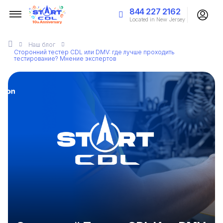
844 227 2162
Located in New Jersey
Наш
блог
Сторонний тестер CDL или DMV: где лучше проходить
тестирование? Мнение экспертов