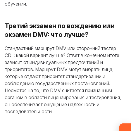
обучении.
Третий экзамен по вождению или
экзамен DMV: что лучше?
Стандартный маршрут DMV или сторонний тестер
Оставьте свои данные, и мы предоставим вам
CDL: какой вариант лучше? Ответ в конечном итоге
бесплатную консультацию о процессе
зависит от индивидуальных предпочтений и
приоритетов. Маршрут DMV могут выбрать лица,
обучения и возможностях трудоустройства
которые отдают приоритет стандартизации и
после окончания курса. Или позвоните нам
соблюдению государственных постановлений.
напрямую по телефону
+1 844 227 2162
—
Несмотря на то, что DMV считается признанным
поддержка доступна на английском,
органом в области лицензирования и тестирования,
украинском и русском языках.
он обеспечивает ощущение надежности и
последовательности.
Запрос отправлен