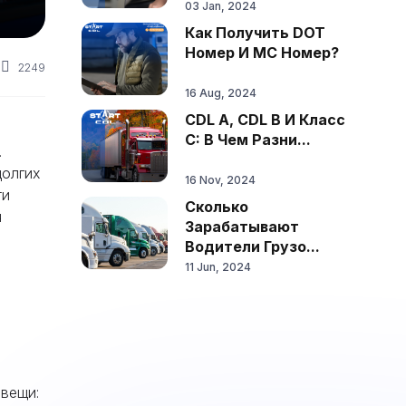
03 Jan, 2024
Как Получить DOT
Номер И MC Номер?
2249
16 Aug, 2024
CDL A, CDL B И Класс
C: В Чем Разни...
.
долгих
16 Nov, 2024
ти
Сколько
я
Зарабатывают
Водители Грузо...
11 Jun, 2024
 вещи: