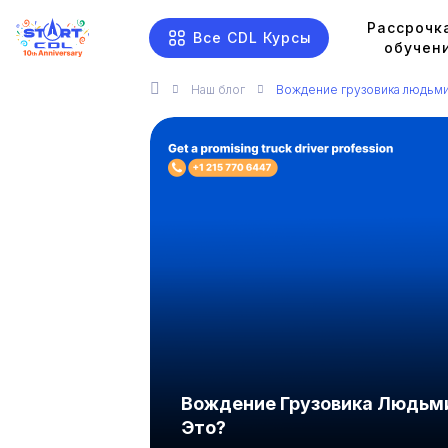
Рассрочк
Все CDL Курсы
обучен
Наш
блог
Вождение грузовика людьми
Вождение Грузовика Людьм
Это?