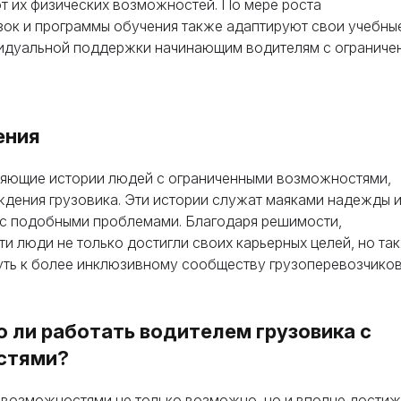
от их физических возможностей. По мере роста
ответить на все вопросы.
ок и программы обучения также адаптируют свои учебны
+1 (224) 520-3169
Не хотите ждать? Зарегистрируйтесь и сразу
видуальной поддержки начинающим водителям с ограниче
получите доступ (после подтверждения почты).
Наш адрес
Ознакомьтесь
ения
вляющие истории людей с ограниченными возможностями,
дения грузовика. Эти истории служат маяками надежды 
 с подобными проблемами. Благодаря решимости,
и люди не только достигли своих карьерных целей, но та
уть к более инклюзивному сообществу грузоперевозчиков
 ли работать водителем грузовика с
стями?
 возможностями не только возможно, но и вполне дости