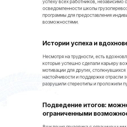
успеху всех работников, независимо 
осведомленности школы грузоперевоз
программы для предоставления инди
возможностями.
Истории успеха и вдохнов
Несмотря на трудности, есть вдохно
которые успешно сделали карьеру вож
мотивации для других, столкнувшихся
настойчивости и поддержке отрасли эт
разрушили стереотипы и проложили п
Подведение итогов: можно
ограниченными возможно
Вождение грузовика с ограниченными