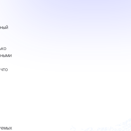
тный
ько
нными
 что
е
уемых