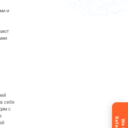
ми и
шают
ыми
ам
лей
в себя
дям с
е
ей