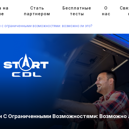
а на
Стать
Бесплатные
О
Cвя
ие
партнером
тесты
нас
 с ограниченными возможностями: возможно ли это?
и С Ограниченными Возможностями: Возможно 