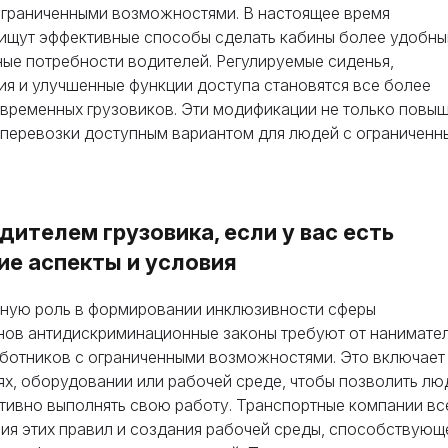
ограниченными возможностями. В настоящее время
 ищут эффективные способы сделать кабины более удобны
ые потребности водителей. Регулируемые сиденья,
я и улучшенные функции доступа становятся все более
овременных грузовиков. Эти модификации не только повы
оперевозки доступным вариантом для людей с ограниченн
Оставьте свои данные, и мы предоставим вам бесплатную
консультацию о процессе обучения и возможностях
дителем грузовика, если у вас есть
рудоустройства после окончания курса. Или позвоните н
напрямую по телефону
+1 844 227 2162
— поддержка
ие аспекты и условия
доступна на английском, украинском и русском языках.
нную роль в формировании инклюзивности сферы
Позвоните нам
онов антидискриминационные законы требуют от нанимате
ботников с ограниченными возможностями. Это включает 
844 227 2162
х, оборудовании или рабочей среде, чтобы позволить лю
Запрос отправлен
ивно выполнять свою работу. Транспортные компании вс
Или давайте обсудим вопросы по:
я этих правил и создания рабочей среды, способствующ
Заявка отправлена. Мы скоро свяжемся с вами, чтобы
@startcdl