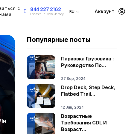
заться с
844 227 2162
Аккаунт
RU
нами
Located in New Jersey
Популярные посты
Парковка Грузовика :
Руководство По...
27 Sep, 2024
Drop Deck, Step Deck,
Flatbed Trail...
12 Jun, 2024
Возрастные
Ли
Требования CDL И
Возраст...