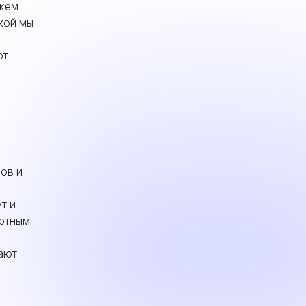
ожем
акой мы
от
зов и
т и
ортным
ают