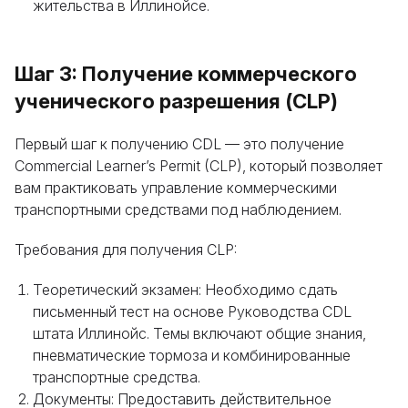
жительства в Иллинойсе.
Шаг 3: Получение коммерческого
ученического разрешения (CLP)
Первый шаг к получению CDL — это получение
Commercial Learner’s Permit (CLP), который позволяет
вам практиковать управление коммерческими
транспортными средствами под наблюдением.
Требования для получения CLP:
Теоретический экзамен: Необходимо сдать
письменный тест на основе Руководства CDL
Оставьте свои данные, и мы предоставим вам
штата Иллинойс. Темы включают общие знания,
бесплатную консультацию о процессе
пневматические тормоза и комбинированные
транспортные средства.
обучения и возможностях трудоустройства
Документы: Предоставить действительное
после окончания курса. Или позвоните нам