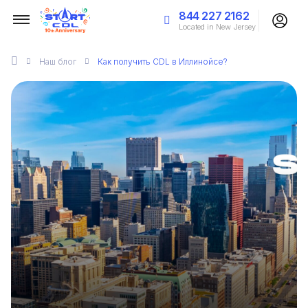
844 227 2162
Located in New Jersey
Наш
блог
Как получить CDL в Иллинойсе?