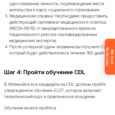
удостоверение личности, подтверждение места
напрямую по телефону
+1 844 227 2162
—
жительства и карту социального страхования.
поддержка доступна на английском,
Медицинская справка: Необходимо предоставить
украинском и русском языках.
действующий сертификат медицинского осмотра
(MCSA-5876) от аккредитованного врача из
Национального реестра сертифицированных
Запрос отправлен
медицинских экспертов.
После успешной сдачи экзамена вы получите CLP,
Заявка отправлена. Мы скоро
R
!
W
e
l
o
v
e
e
f
e
r
r
a
l
s
свяжемся с вами, чтобы ответить на
который будет действителен в течение 180 дней.
все вопросы.
Не хотите ждать?
Зарегистрируйтесь и сразу
Шаг 4: Пройти обучение CDL
получите доступ (после
подтверждения почты).
В Иллинойсе все кандидаты на CDL должны пройти
утвержденное обучение ELDT, которое включает
Ознакомьтесь
теоретический курс и практическое вождение.
Обучение можно пройти в: