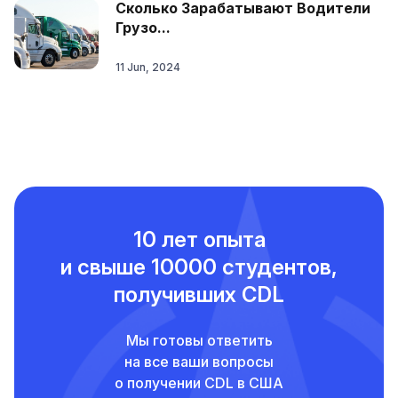
Сколько Зарабатывают Водители
Грузо...
11 Jun, 2024
10 лет опыта
и свыше
10000 студентов,
получивших CDL
Мы готовы ответить
на все ваши вопросы
о получении CDL в США