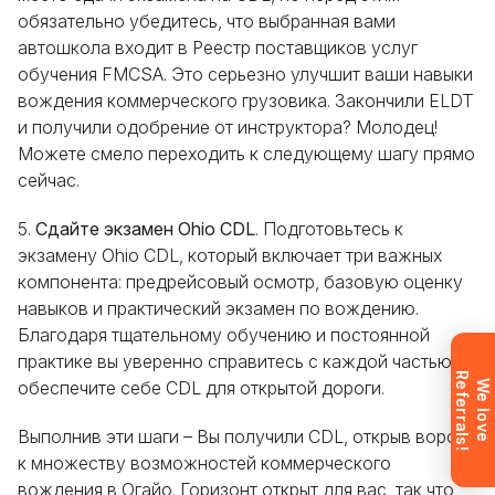
обязательно убедитесь, что выбранная вами
автошкола входит в Реестр поставщиков услуг
Оставьте свои данные, и мы предоставим вам
обучения FMCSA. Это серьезно улучшит ваши навыки
вождения коммерческого грузовика. Закончили ELDT
бесплатную консультацию о процессе
и получили одобрение от инструктора? Молодец!
обучения и возможностях трудоустройства
Можете смело переходить к следующему шагу прямо
после окончания курса. Или позвоните нам
сейчас.
напрямую по телефону
+1 844 227 2162
—
поддержка доступна на английском,
5.
Сдайте экзамен Ohio CDL
. Подготовьтесь к
украинском и русском языках.
экзамену Ohio CDL, который включает три важных
компонента: предрейсовый осмотр, базовую оценку
навыков и практический экзамен по вождению.
Запрос отправлен
Благодаря тщательному обучению и постоянной
практике вы уверенно справитесь с каждой частью и
Заявка отправлена. Мы скоро
R
!
обеспечите себе CDL для открытой дороги.
W
e
l
o
v
e
e
f
e
r
r
a
l
s
свяжемся с вами, чтобы ответить на
все вопросы.
Выполнив эти шаги – Вы получили CDL, открыв ворота
Не хотите ждать?
к множеству возможностей коммерческого
Зарегистрируйтесь и сразу
получите доступ (после
вождения в Огайо. Горизонт открыт для вас, так что