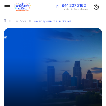
844 227 2162
Located in New Jersey
Наш
блог
Как получить CDL в Огайо?