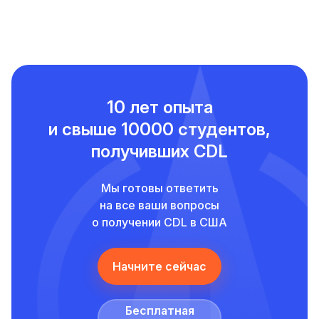
10 лет опыта
и свыше
10000 студентов,
получивших CDL
Мы готовы ответить
на все ваши вопросы
о получении CDL в США
Начните сейчас
Бесплатная