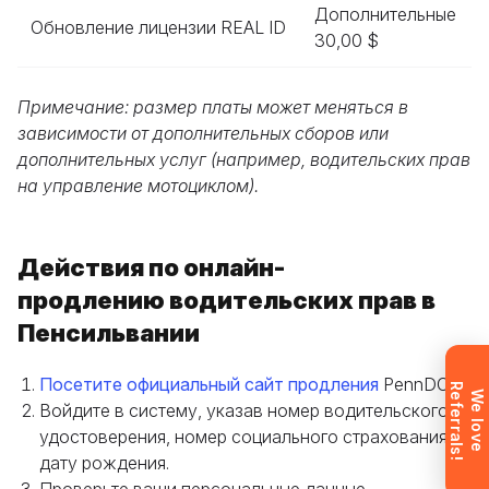
Дополнительные
Обновление лицензии REAL ID
30,00 $
Оставьте свои данные, и мы предоставим вам
Примечание: размер платы может меняться в
бесплатную консультацию о процессе
зависимости от дополнительных сборов или
обучения и возможностях трудоустройства
дополнительных услуг (например, водительских прав
после окончания курса. Или позвоните нам
на управление мотоциклом).
напрямую по телефону
+1 844 227 2162
—
поддержка доступна на английском,
украинском и русском языках.
Действия по онлайн-
продлению водительских прав в
Пенсильвании
Запрос отправлен
Заявка отправлена. Мы скоро
Посетите официальный сайт продления
PennDOT .
R
!
W
e
l
o
v
e
e
f
e
r
r
a
l
s
свяжемся с вами, чтобы ответить на
Войдите в систему, указав номер водительского
все вопросы.
удостоверения, номер социального страхования и
Не хотите ждать?
дату рождения.
Зарегистрируйтесь и сразу