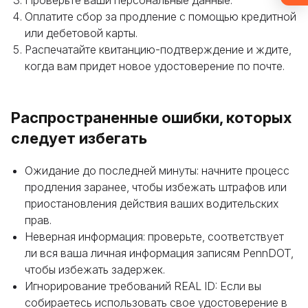
Проверьте ваши персональные данные.
получите доступ (после
подтверждения почты).
Оплатите сбор за продление с помощью кредитной
или дебетовой карты.
Распечатайте квитанцию-подтверждение и ждите,
Ознакомьтесь
когда вам придет новое удостоверение по почте.
Распространенные ошибки, которых
следует избегать
Ожидание до последней минуты: начните процесс
продления заранее, чтобы избежать штрафов или
приостановления действия ваших водительских
прав.
Неверная информация: проверьте, соответствует
ли вся ваша личная информация записям PennDOT,
чтобы избежать задержек.
Игнорирование требований REAL ID: Если вы
собираетесь использовать свое удостоверение в