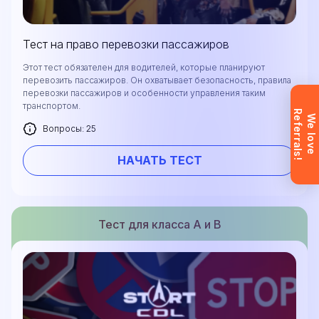
поддержка доступна на английском,
украинском и русском языках.
Тест на право перевозки пассажиров
Этот тест обязателен для водителей, которые планируют
Запрос отправлен
перевозить пассажиров. Он охватывает безопасность, правила
перевозки пассажиров и особенности управления таким
транспортом.
Заявка отправлена. Мы скоро
R
!
W
e
l
o
v
e
e
f
e
r
r
a
l
s
свяжемся с вами, чтобы ответить на
Вопросы: 25
все вопросы.
Не хотите ждать?
НАЧАТЬ ТЕСТ
Зарегистрируйтесь и сразу
получите доступ (после
подтверждения почты).
Тест для класса А и В
Ознакомьтесь