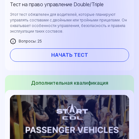
Тест на право управление Double/Triple
Этот тест обязателен для водителей, которые планируют
управлять составами с двойными или тройными прицепами. Он
охватывает особенности управления, безопасность и правила
эксплуатации таких составов.
Вопросы: 25
НАЧАТЬ ТЕСТ
Дополнительная квалификация
Оставьте свои данные, и мы предоставим вам
бесплатную консультацию о процессе
обучения и возможностях трудоустройства
после окончания курса. Или позвоните нам
напрямую по телефону
+1 844 227 2162
—