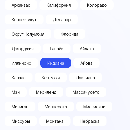
Арканзас
Калифорния
Колорадо
Коннектикут
Делавэр
Округ Колумбия
Флорида
Джорджия
Гавайи
Айдахо
Иллинойс
Индиана
Айова
Канзас
Кентукки
Луизиана
Мэн
Мэриленд
Массачусетс
Мичиган
Миннесота
Миссисипи
Миссуры
Монтана
Небраска