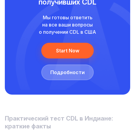
получивших CDL
Мы готовы ответить
на все ваши вопросы
о получении CDL в США
Start Now
Подробности
Практический тест CDL в Индиане:
краткие факты