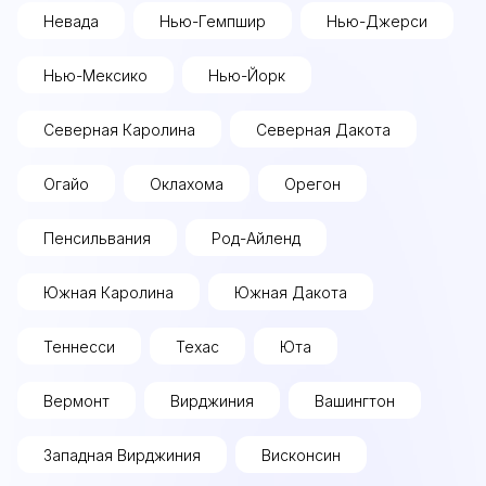
Невада
Нью-Гемпшир
Нью-Джерси
Нью-Мексико
Нью-Йорк
Северная Каролина
Северная Дакота
Огайо
Оклахома
Орегон
Пенсильвания
Род-Айленд
Южная Каролина
Южная Дакота
Теннесси
Техас
Юта
Вермонт
Вирджиния
Вашингтон
Западная Вирджиния
Висконсин