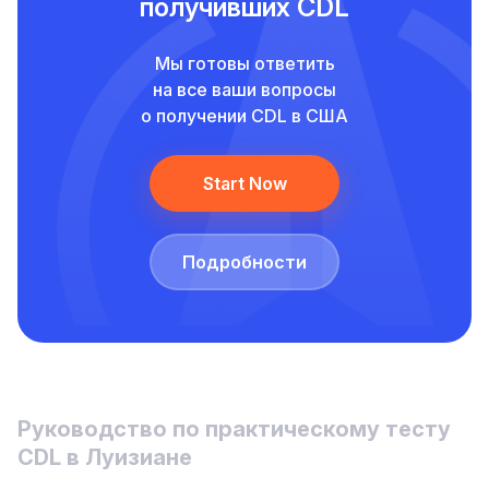
получивших CDL
Мы готовы ответить
на все ваши вопросы
о получении CDL в США
Start Now
Подробности
Руководство по практическому тесту
CDL в Луизиане