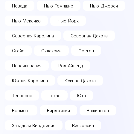
Невада
Нью-Гемпшир
Нью-Джерси
Нью-Мексико
Нью-Йорк
Северная Каролина
Северная Дакота
Огайо
Оклахома
Орегон
Пенсильвания
Род-Айленд
Южная Каролина
Южная Дакота
Теннесси
Техас
Юта
Вермонт
Вирджиния
Вашингтон
Западная Вирджиния
Висконсин