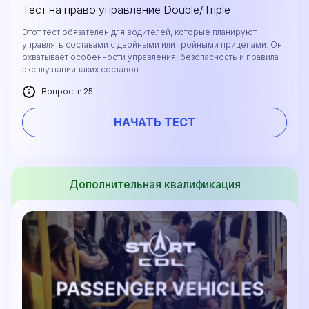
Тест на право управление Double/Triple
Этот тест обязателен для водителей, которые планируют
управлять составами с двойными или тройными прицепами. Он
охватывает особенности управления, безопасность и правила
эксплуатации таких составов.
Вопросы: 25
НАЧАТЬ ТЕСТ
Дополнительная квалификация
Оставьте свои данные, и мы предоставим вам
бесплатную консультацию о процессе
обучения и возможностях трудоустройства
после окончания курса. Или позвоните нам
напрямую по телефону
+1 844 227 2162
—