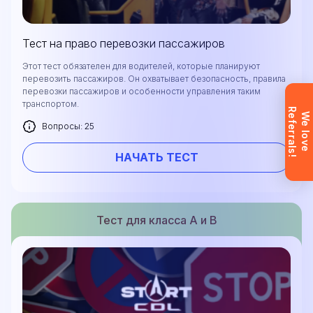
поддержка доступна на английском,
украинском и русском языках.
Тест на право перевозки пассажиров
Этот тест обязателен для водителей, которые планируют
Запрос отправлен
перевозить пассажиров. Он охватывает безопасность, правила
перевозки пассажиров и особенности управления таким
транспортом.
Заявка отправлена. Мы скоро
R
!
W
e
l
o
v
e
e
f
e
r
r
a
l
s
свяжемся с вами, чтобы ответить на
Вопросы: 25
все вопросы.
Не хотите ждать?
НАЧАТЬ ТЕСТ
Зарегистрируйтесь и сразу
получите доступ (после
подтверждения почты).
Тест для класса А и В
Ознакомьтесь