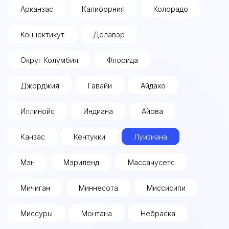
Арканзас
Калифорния
Колорадо
Коннектикут
Делавэр
Округ Колумбия
Флорида
Джорджия
Гавайи
Айдахо
Иллинойс
Индиана
Айова
Канзас
Кентукки
Луизиана
Мэн
Мэриленд
Массачусетс
Мичиган
Миннесота
Миссисипи
Миссуры
Монтана
Небраска