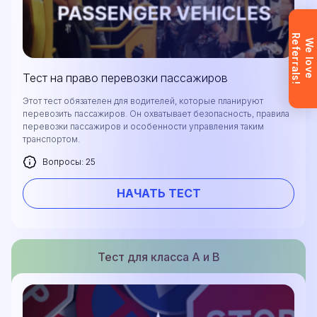
Запрос отправлен
Заявка отправлена. Мы скоро
R
!
W
e
l
o
v
e
e
f
e
r
r
a
l
s
свяжемся с вами, чтобы ответить на
все вопросы.
Тест на право перевозки пассажиров
Не хотите ждать?
Зарегистрируйтесь и сразу
Этот тест обязателен для водителей, которые планируют
получите доступ (после
перевозить пассажиров. Он охватывает безопасность, правила
подтверждения почты).
перевозки пассажиров и особенности управления таким
транспортом.
Ознакомьтесь
Вопросы: 25
НАЧАТЬ ТЕСТ
Тест для класса А и В