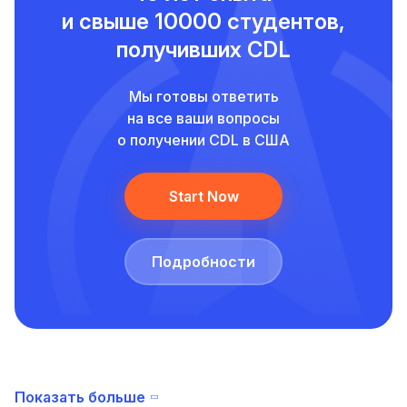
и свыше
10000 студентов,
получивших CDL
Мы готовы ответить
на все ваши вопросы
о получении CDL в США
Start Now
Подробности
Показать больше