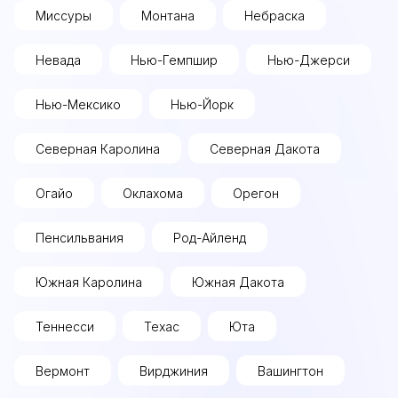
Миссуры
Монтана
Небраска
Невада
Нью-Гемпшир
Нью-Джерси
Нью-Мексико
Нью-Йорк
Северная Каролина
Северная Дакота
Огайо
Оклахома
Орегон
Пенсильвания
Род-Айленд
Южная Каролина
Южная Дакота
Теннесси
Техас
Юта
Вермонт
Вирджиния
Вашингтон