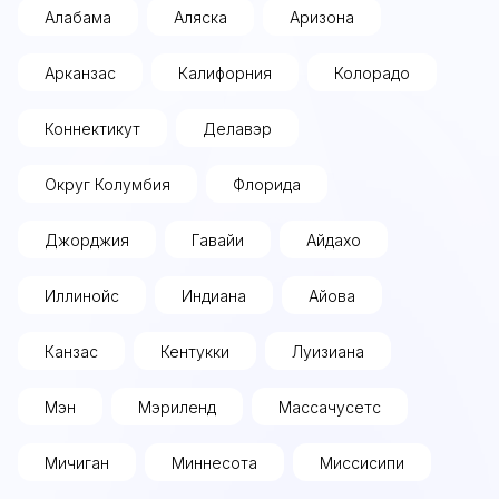
Алабама
Аляска
Аризона
Арканзас
Калифорния
Колорадо
Коннектикут
Делавэр
Округ Колумбия
Флорида
Джорджия
Гавайи
Айдахо
Иллинойс
Индиана
Айова
Канзас
Кентукки
Луизиана
Мэн
Мэриленд
Массачусетс
Мичиган
Миннесота
Миссисипи