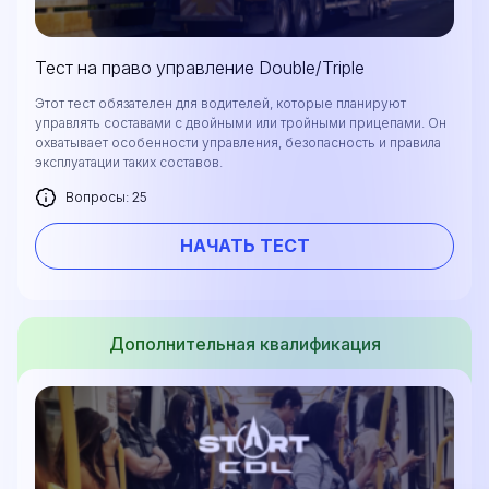
Тест на право управление Double/Triple
Этот тест обязателен для водителей, которые планируют
управлять составами с двойными или тройными прицепами. Он
охватывает особенности управления, безопасность и правила
эксплуатации таких составов.
Вопросы: 25
НАЧАТЬ ТЕСТ
Оставьте свои данные, и мы предоставим вам
бесплатную консультацию о процессе
обучения и возможностях трудоустройства
после окончания курса. Или позвоните нам
Дополнительная квалификация
напрямую по телефону
+1 844 227 2162
—
поддержка доступна на английском,
украинском и русском языках.