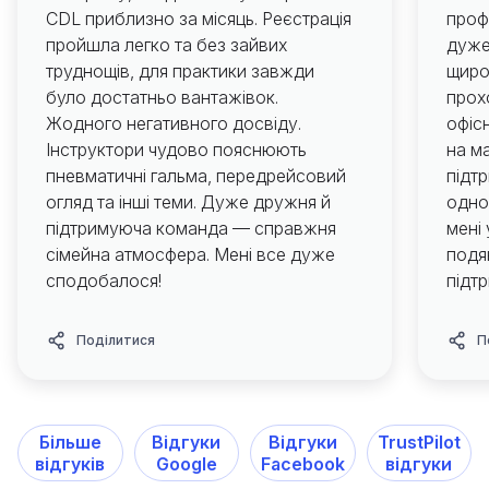
CDL приблизно за місяць. Реєстрація
проф
пройшла легко та без зайвих
дуже
труднощів, для практики завжди
щиро
було достатньо вантажівок.
прох
Жодного негативного досвіду.
офісн
Інструктори чудово пояснюють
на м
пневматичні гальма, передрейсовий
підт
огляд та інші теми. Дуже дружня й
одно
підтримуюча команда — справжня
мені
сімейна атмосфера. Мені все дуже
подя
сподобалося!
підтр
Поділитися
П
Більше
Відгуки
Відгуки
TrustPilot
відгуків
Google
Facebook
відгуки