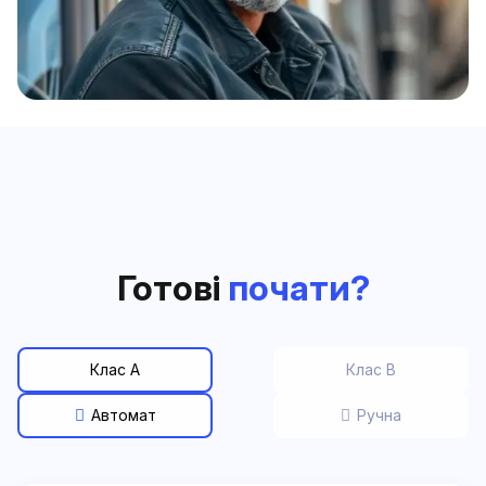
Готові
почати?
Клас A
Клас B
Автомат
Ручна