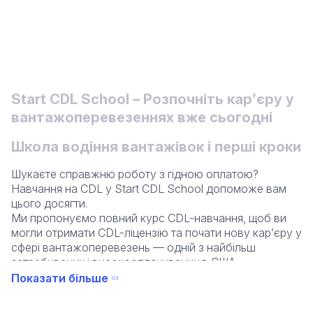
Start CDL School – Розпочніть кар’єру у
вантажоперевезеннях вже сьогодні
Школа водіння вантажівок і перші кроки
Шукаєте справжню роботу з гідною оплатою?
Навчання на CDL у Start CDL School допоможе вам
цього досягти.
Ми пропонуємо повний курс CDL-навчання, щоб ви
могли отримати CDL-ліцензію та почати нову кар’єру у
сфері вантажоперевезень — одній з найбільш
затребуваних і високооплачуваних в США.
Наша програма CDL-навчання включає:
Показати більше
✔️ ELDT (Навчання водіїв початкового рівня)
✔️ PTI (Передрейсовий огляд)