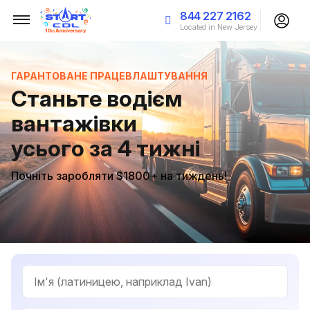
844 227 2162
Located in New Jersey
ГАРАНТОВАНЕ ПРАЦЕВЛАШТУВАННЯ
Станьте водієм
вантажівки
усього за 4 тижні
Почніть заробляти $1800+ на тиждень!