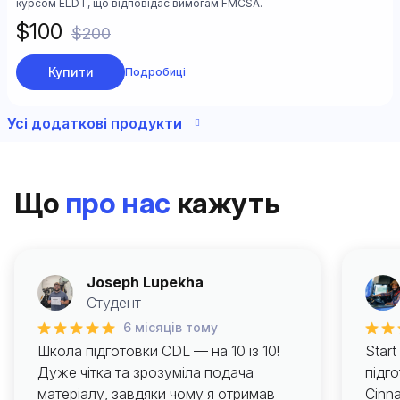
курсом ELDT, що відповідає вимогам FMCSA.
$100
$200
Купити
Подробиці
Усі додаткові продукти
Що
про нас
кажуть
Joseph Lupekha
Студент
6 місяців тому
Школа підготовки CDL — на 10 із 10!
Star
Дуже чітка та зрозуміла подача
підго
матеріалу, завдяки чому я отримав
Cinn