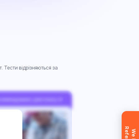
т. Тести відрізняються за
7
комендовано для класу А