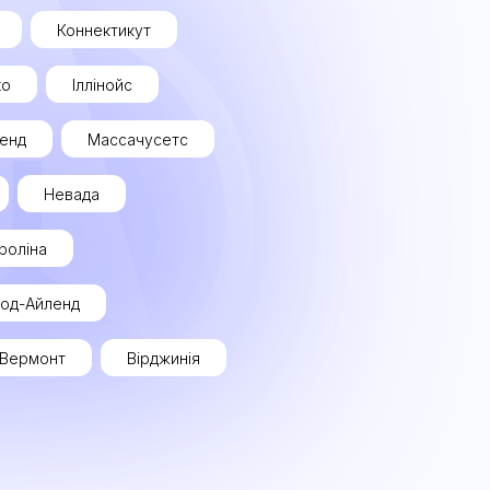
Коннектикут
хо
Іллінойс
енд
Массачусетс
Невада
роліна
од-Айленд
Вермонт
Вірджинія