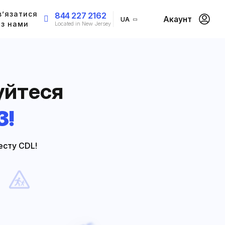
в’язатися
844 227 2162
Акаунт
UA
з нами
Located in New Jersey
уйтеся
З!
есту CDL!