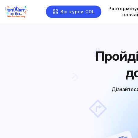
Розтерміну
Всі курси CDL
навча
Пройді
д
Дізнайтеся