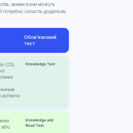
собів, якими вони можуть
й потрібно скласти додаткові
Обов’язковий
тест
зії CDL
Knowledge Test
бно
різних
ехнічне
і аспекти
ання
Knowledge and
Road Test
6 або