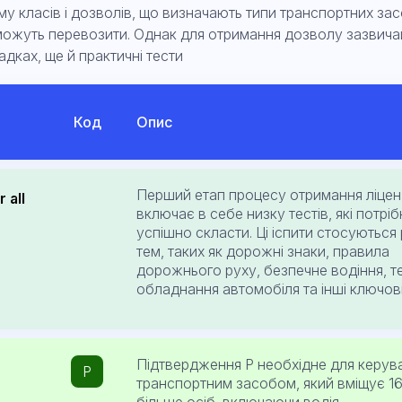
му класів і дозволів, що визначають типи транспортних за
и можуть перевозити. Однак для отримання дозволу зазвича
адках, ще й практичні тести
Код
Опис
Перший етап процесу отримання ліцен
 all
включає в себе низку тестів, які потрі
успішно скласти. Ці іспити стосуються 
тем, таких як дорожні знаки, правила
дорожнього руху, безпечне водіння, т
обладнання автомобіля та інші ключов
Підтвердження P необхідне для керув
P
транспортним засобом, який вміщує 1