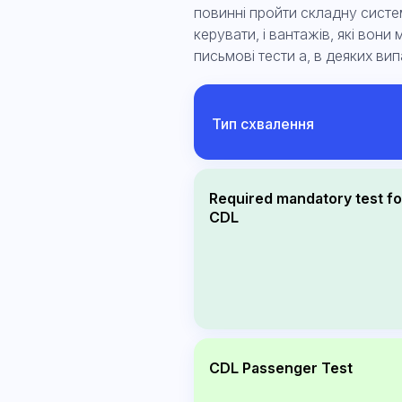
повинні пройти складну систе
керувати, і вантажів, які вон
письмові тести а, в деяких вип
Тип схвалення
Required mandatory test for
CDL
CDL Passenger Test