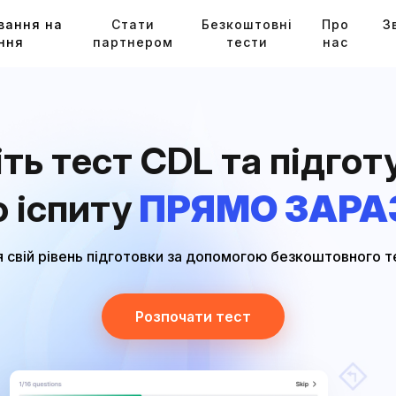
вання на
Стати
Безкоштовні
Про
З
ння
партнером
тести
нас
ть тест CDL та підгот
о іспиту
ПРЯМО ЗАРА
 свій рівень підготовки за допомогою безкоштовного т
Розпочати тест