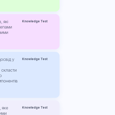
, які
Knowledge Test
чепами
ними
досвід у
Knowledge Test
і скласти
о
мпонентів
 яке
Knowledge Test
ними