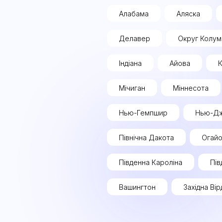
Алабама
Аляска
Делавер
Округ Колум
Індіана
Айова
К
Мічиган
Міннесота
Нью-Гемпшир
Нью-Дж
Північна Дакота
Огай
Південна Кароліна
Пів
Вашингтон
Західна Ві