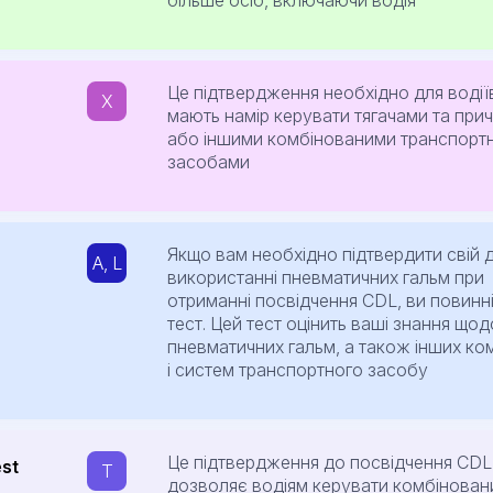
більше осіб, включаючи водія
Це підтвердження необхідно для водіїв
X
мають намір керувати тягачами та при
або іншими комбінованими транспорт
засобами
Якщо вам необхідно підтвердити свій 
A, L
використанні пневматичних гальм при
отриманні посвідчення CDL, ви повинн
тест. Цей тест оцінить ваші знання щод
пневматичних гальм, а також інших ко
і систем транспортного засобу
Це підтвердження до посвідчення CDL,
est
T
дозволяє водіям керувати комбінова