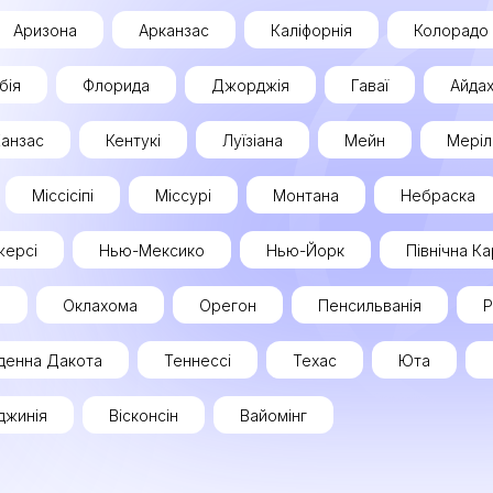
Аризона
Арканзас
Каліфорнія
Колорадо
бія
Флорида
Джорджія
Гаваї
Айда
анзас
Кентукі
Луїзіана
Мейн
Меріл
Міссісіпі
Міссурі
Монтана
Небраска
ерсі
Нью-Мексико
Нью-Йорк
Північна Ка
о
Оклахома
Орегон
Пенсильванія
Р
денна Дакота
Теннессі
Техас
Юта
рджинія
Вісконсін
Вайомінг