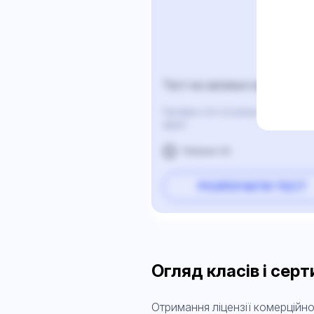
Тест на загальні знання CDL
Пройдіть тест на загальні знання про
зараз!
Питання: 50
РОЗПОЧАТИ ТЕСТ
Огляд класів і серт
Отримання ліцензії комерційно