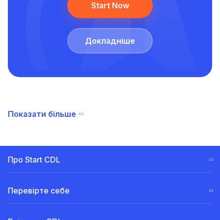
Start Now
Докладніше
Показати більше
Про Start CDL
Етапи навчання CDL (ELDT)
Перевірте себе
Наша
команда
Безкоштовний тест CDL