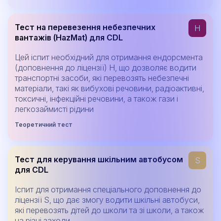
Тест на перевезення небезпечних
H
вантажів (HazMat) для CDL
Цей іспит необхідний для отримання ендорсмента
(доповнення до ліцензії) H, що дозволяє водити
транспортні засоби, які перевозять небезпечні
матеріали, такі як вибухові речовини, радіоактивні,
токсичні, інфекційні речовини, а також гази і
легкозаймисті рідини
Теоретичний тест
Тест для керування шкільним автобусом
S
для CDL
Іспит для отримання спеціального доповнення до
ліцензії S, що дає змогу водити шкільні автобуси,
які перевозять дітей до школи та зі школи, а також
на різні заходи