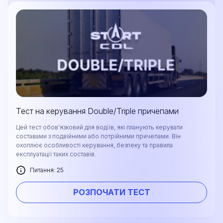
Тест на керування Double/Triple причепами
Цей тест обов’язковий для водіїв, які планують керувати
составами з подвійними або потрійними причепами. Він
охоплює особливості керування, безпеку та правила
експлуатації таких составів.
Питання: 25
Залиште свої дані, і ми надамо вам
безкоштовну консультацію щодо процесу
РОЗПОЧАТИ ТЕСТ
навчання та можливостей працевлаштування
після закінчення курсу. Або зателефонуйте нам
безпосередньо за номером
+1 844 227 2162
—