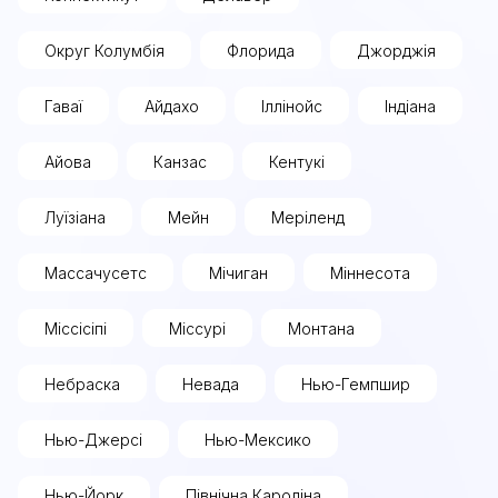
Округ Колумбія
Флорида
Джорджія
Гаваї
Айдахо
Іллінойс
Індіана
Айова
Канзас
Кентукі
Луїзіана
Мейн
Меріленд
Массачусетс
Мічиган
Міннесота
Міссісіпі
Міссурі
Монтана
Небраска
Невада
Нью-Гемпшир
Нью-Джерсі
Нью-Мексико
Нью-Йорк
Північна Кароліна