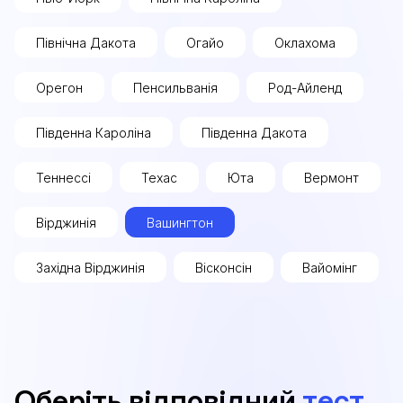
Північна Дакота
Огайо
Оклахома
Орегон
Пенсильванія
Род-Айленд
Південна Кароліна
Південна Дакота
Теннессі
Техас
Юта
Вермонт
Вірджинія
Вашингтон
Західна Вірджинія
Вісконсін
Вайомінг
Оберіть відповідний
тест