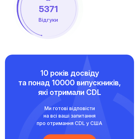
5371
Відгуки
10 років досвіду
та понад
10000 випускників,
які отримали CDL
Ми готові відповісти
на всі ваші запитання
про отримання CDL у США