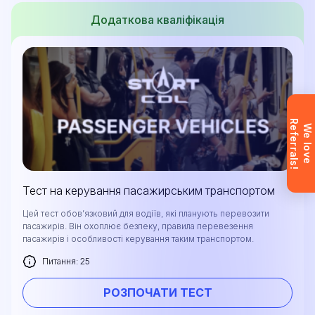
підтримка доступна англійською, українською
Додаткова кваліфікація
та російською мовами.
Запит надіслано
R
!
Заявку надіслано. Ми скоро
W
e
l
o
v
e
e
f
e
r
r
a
l
s
зв’яжемося з вами, щоб відповісти
на всі запитання.
Не хочете чекати? Зареєструйтесь
і одразу отримайте доступ (після
Тест на керування пасажирським транспортом
підтвердження пошти).
Цей тест обов’язковий для водіїв, які планують перевозити
пасажирів. Він охоплює безпеку, правила перевезення
Ознайомтесь
пасажирів і особливості керування таким транспортом.
Питання: 25
РОЗПОЧАТИ ТЕСТ