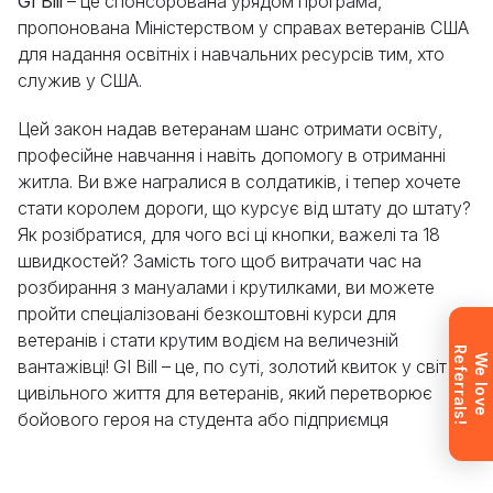
GI Bill
– це спонсорована урядом програма,
пропонована Міністерством у справах ветеранів США
Залиште свої дані, і ми надамо вам
для надання освітніх і навчальних ресурсів тим, хто
безкоштовну консультацію щодо процесу
служив у США.
навчання та можливостей працевлаштування
Цей закон надав ветеранам шанс отримати освіту,
після закінчення курсу. Або зателефонуйте нам
професійне навчання і навіть допомогу в отриманні
безпосередньо за номером
+1 844 227 2162
—
житла. Ви вже награлися в солдатиків, і тепер хочете
підтримка доступна англійською, українською
стати королем дороги, що курсує від штату до штату?
та російською мовами.
Як розібратися, для чого всі ці кнопки, важелі та 18
швидкостей? Замість того щоб витрачати час на
розбирання з мануалами і крутилками, ви можете
Запит надіслано
пройти спеціалізовані безкоштовні курси для
ветеранів і стати крутим водієм на величезній
R
!
Заявку надіслано. Ми скоро
W
e
l
o
v
e
e
f
e
r
r
a
l
s
вантажівці! GI Bill – це, по суті, золотий квиток у світ
зв’яжемося з вами, щоб відповісти
цивільного життя для ветеранів, який перетворює
на всі запитання.
бойового героя на студента або підприємця
Не хочете чекати? Зареєструйтесь
і одразу отримайте доступ (після
підтвердження пошти).