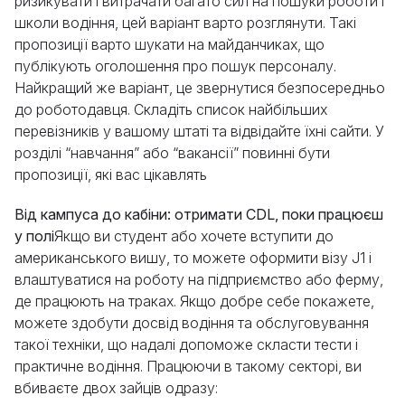
ризикувати і витрачати багато сил на пошуки роботи і
школи водіння, цей варіант варто розглянути. Такі
пропозиції варто шукати на майданчиках, що
публікують оголошення про пошук персоналу.
Найкращий же варіант, це звернутися безпосередньо
до роботодавця. Складіть список найбільших
перевізників у вашому штаті та відвідайте їхні сайти. У
розділі “навчання” або “вакансії” повинні бути
пропозиції, які вас цікавлять
Від кампуса до кабіни: отримати CDL, поки працюєш
у полі
Якщо ви студент або хочете вступити до
американського вишу, то можете оформити візу J1 і
влаштуватися на роботу на підприємство або ферму,
де працюють на траках. Якщо добре себе покажете,
можете здобути досвід водіння та обслуговування
такої техніки, що надалі допоможе скласти тести і
практичне водіння. Працюючи в такому секторі, ви
вбиваєте двох зайців одразу: