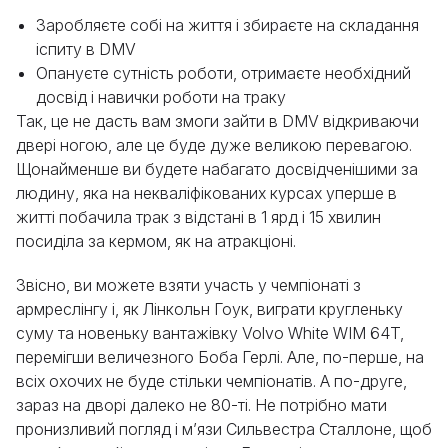
Заробляєте собі на життя і збираєте на складання
іспиту в DMV
Опануєте сутність роботи, отримаєте необхідний
досвід і навички роботи на траку
Так, це не дасть вам змоги зайти в DMV відкриваючи
двері ногою, але це буде дуже великою перевагою.
Щонайменше ви будете набагато досвідченішими за
людину, яка на некваліфікованих курсах уперше в
житті побачила трак з відстані в 1 ярд і 15 хвилин
посиділа за кермом, як на атракціоні.
Звісно, ви можете взяти участь у чемпіонаті з
армреслінгу і, як Лінкольн Гоук, виграти кругленьку
суму та новеньку вантажівку Volvo White WIM 64T,
перемігши величезного Боба Герлі. Але, по-перше, на
всіх охочих не буде стільки чемпіонатів. А по-друге,
зараз на дворі далеко не 80-ті. Не потрібно мати
пронизливий погляд і м’язи Сильвестра Сталлоне, щоб