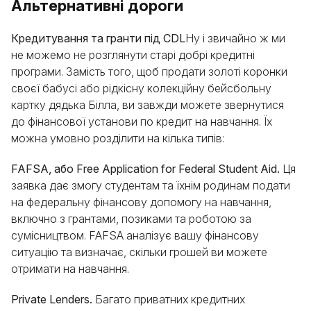
Альтернативні дороги
Ознайомтесь
Кредитування та гранти під CDL
Ну і звичайно ж ми
не можемо не розглянути старі добрі кредитні
програми. Замість того, щоб продати золоті коронки
своєї бабусі або рідкісну колекційну бейсбольну
картку дядька Білла, ви завжди можете звернутися
до фінансової установи по кредит на навчання. Їх
можна умовно розділити на кілька типів:
FAFSA, або Free Application for Federal Student Aid.
Ця
заявка дає змогу студентам та їхнім родинам подати
на федеральну фінансову допомогу на навчання,
включно з грантами, позиками та роботою за
сумісництвом. FAFSA аналізує вашу фінансову
ситуацію та визначає, скільки грошей ви можете
отримати на навчання.
Private Lenders.
Багато приватних кредитних