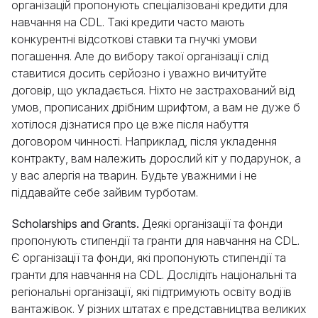
організацій пропонують спеціалізовані кредити для
навчання на CDL. Такі кредити часто мають
конкурентні відсоткові ставки та гнучкі умови
погашення. Але до вибору такої організації слід
ставитися досить серйозно і уважно вичитуйте
договір, що укладається. Ніхто не застрахований від
умов, прописаних дрібним шрифтом, а вам не дуже б
хотілося дізнатися про це вже після набуття
договором чинності. Наприклад, після укладення
контракту, вам належить дорослий кіт у подарунок, а
у вас алергія на тварин. Будьте уважними і не
піддавайте себе зайвим турботам.
Scholarships and Grants.
Деякі організації та фонди
пропонують стипендії та гранти для навчання на CDL.
Є організації та фонди, які пропонують стипендії та
гранти для навчання на CDL. Дослідіть національні та
регіональні організації, які підтримують освіту водіїв
вантажівок. У різних штатах є представництва великих