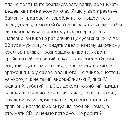
Але не поспішайте розпаковувати валізу або шукати
дешеві квитки на економ клас. Якщо у вас є реальне
бажання працювати і заробляти, то ні відсутність
заощаджень, ні мовний бар’єр не завадять вам знайти
високооплачувану роботу у сфері перевезень.
Напевно, ви вже не раз бачили цих усміхнених на всі
32 зуба мужиків, які сидять у величезному шкіряному
кріслі вантажівки і розповідають про те, як вони
пройшли цей тернистий шлях і стали комерційними
водіями. І дивлячись на них, у вас виникало хибне
враження, що у саме у вас нічого і не вийде. “Поглянь
на нього, я ж не такий: високий/низький, лисий/
кудлатий, зубатий і т.д.”. Це докорінно хибний підхід, і
навіть якщо вам чогось не вистачає, то це не привід
опускати руки і відмовлятися від своїх бажань і
прагнень. Розглянемо ситуацію: грошей немає, а
отримати CDL ліцензію потрібно. Що робити?