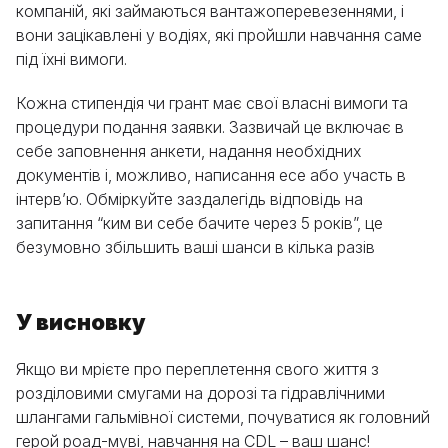
компаній, які займаються вантажоперевезеннями, і
вони зацікавлені у водіях, які пройшли навчання саме
під їхні вимоги.
Кожна стипендія чи грант має свої власні вимоги та
процедури подання заявки. Зазвичай це включає в
себе заповнення анкети, надання необхідних
документів і, можливо, написання есе або участь в
інтерв’ю. Обміркуйте заздалегідь відповідь на
запитання “ким ви себе бачите через 5 років”, це
безумовно збільшить ваші шанси в кілька разів
У висновку
Якщо ви мрієте про переплетення свого життя з
розділовими смугами на дорозі та гідравлічними
шлангами гальмівної системи, почуватися як головний
герой роад-муві, навчання на CDL – ваш шанс!