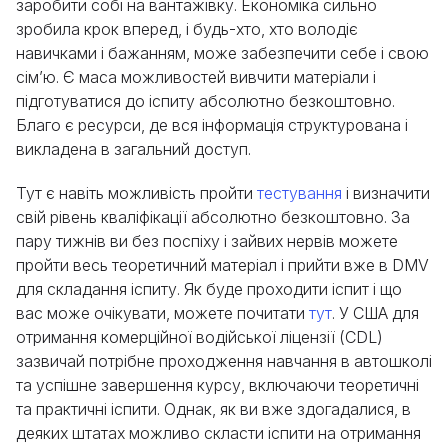
заробити собі на вантажівку. Економіка сильно
зробила крок вперед, і будь-хто, хто володіє
навичками і бажанням, може забезпечити себе і свою
сім’ю. Є маса можливостей вивчити матеріали і
підготуватися до іспиту абсолютно безкоштовно.
Благо є ресурси, де вся інформація структурована і
викладена в загальний доступ.
Тут є навіть можливість пройти
тестування
і визначити
свій рівень кваліфікації абсолютно безкоштовно. За
пару тижнів ви без поспіху і зайвих нервів можете
пройти весь теоретичний матеріал і прийти вже в DMV
для складання іспиту. Як буде проходити іспит і що
вас може очікувати, можете почитати
тут
. У США для
отримання комерційної водійської ліцензії (CDL)
зазвичай потрібне проходження навчання в автошколі
та успішне завершення курсу, включаючи теоретичні
та практичні іспити. Однак, як ви вже здогадалися, в
деяких штатах можливо скласти іспити на отримання