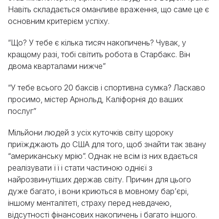
Навіть складається оманливе враження, що саме це є
основним критерієм успіху.
“Що? У тебе є кілька тисяч накопичень? Чувак, у
кращому разі, тобі світить робота в Старбакс. Він
двома кварталами нижче”
“У тебе всього 20 баксів і спортивна сумка? Ласкаво
просимо, містер Арнольд, Каліфорнія до ваших
послуг”
Мільйони людей з усіх куточків світу щороку
приїжджають до США для того, щоб знайти так звану
“американську мрію”. Однак не всім із них вдається
реалізувати її і стати частиною однієї з
найрозвинутіших держав світу. Причин для цього
дуже багато, і вони криються в мовному бар’єрі,
іншому менталітеті, страху перед невдачею,
відсутності фінансових накопичень і багато іншого.