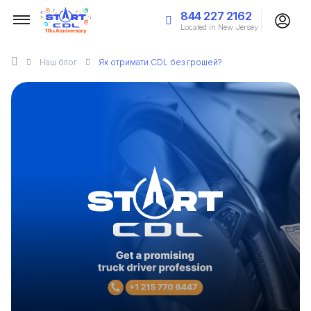
844 227 2162
Located in New Jersey
Наш
блог
Як отримати CDL без грошей?