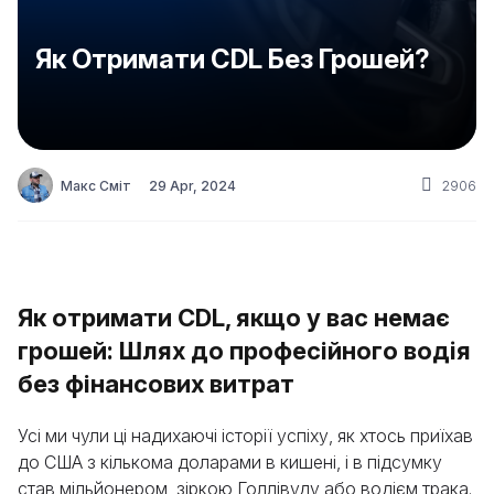
Як Отримати CDL Без Грошей?
Макс Сміт
29 Apr, 2024
2906
Як отримати CDL, якщо у вас немає
грошей: Шлях до професійного водiя
без фінансових витрат
Усі ми чули ці надихаючі історії успіху, як хтось приїхав
до США з кількома доларами в кишені, і в підсумку
став мільйонером, зіркою Голлівуду або водієм трака.