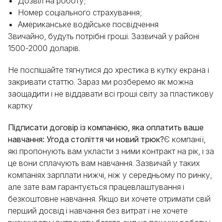
Дозвіл на роботу;
Номер соціального страхування;
Американське водійське посвідчення
Звичайно, будуть потрібні гроші. Зазвичай у районі
1500-2000 доларів.
Не поспішайте тягнутися до хрестика в кутку екрана і
закривати статтю. Зараз ми розберемо як можна
заощадити і не віддавати всі гроші світу за пластикову
картку
Підписати договір із компанією, яка оплатить ваше
навчання: Угода століття чи новий трюк?
Є компанії,
які пропонують вам укласти з ними контракт на рік, і за
це вони сплачують вам навчання. Зазвичай у таких
компаніях зарплати нижчі, ніж у середньому по ринку,
але зате вам гарантується працевлаштування і
безкоштовне навчання. Якщо ви хочете отримати свій
перший досвід і навчання без витрат і не хочете