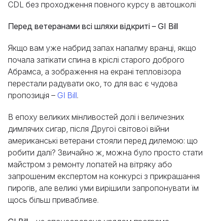
CDL без проходження повного курсу в автошколі
Перед ветеранами всі шляхи відкриті – GI Bill
Якщо вам уже набрид запах напалму вранці, якщо
почала затікати спина в кріслі старого доброго
Абрамса, а зображення на екрані тепловізора
перестали радувати око, то для вас є чудова
пропозиція –
GI Bill
.
В епоху великих мінливостей долі і величезних
димлячих сигар, після Другої світової війни
американські ветерани стояли перед дилемою: що
робити далі? Звичайно ж, можна було просто стати
майстром з ремонту лопатей на вітряку або
запрошеним експертом на конкурсі з прикрашання
пирогів, але великі уми вирішили запропонувати їм
щось більш привабливе.