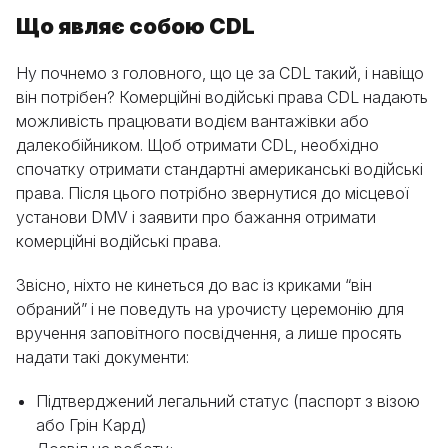
Що являє собою CDL
Ну почнемо з головного, що це за CDL такий, і навіщо
він потрібен? Комерційні водійські права CDL надають
можливість працювати водієм вантажівки або
далекобійником. Щоб отримати CDL, необхідно
спочатку отримати стандартні американські водійські
права. Після цього потрібно звернутися до місцевої
установи DMV і заявити про бажання отримати
комерційні водійські права.
Звісно, ніхто не кинеться до вас із криками “він
обраний” і не поведуть на урочисту церемонію для
вручення заповітного посвідчення, а лише просять
надати такі документи:
Підтверджений легальний статус (паспорт з візою
або Грін Кард)