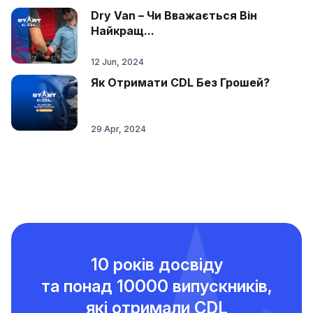
Dry Van – Чи Вважається Він
Найкращ...
12 Jun, 2024
Як Отримати CDL Без Грошей?
29 Apr, 2024
10 років досвіду
та понад
10000 випускників,
які отримали CDL