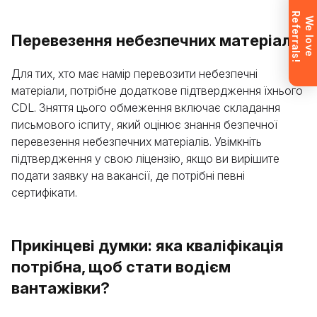
R
!
Заявку надіслано. Ми скоро
W
e
l
o
v
e
e
f
e
r
r
a
l
s
зв’яжемося з вами, щоб відповісти
Перевезення небезпечних матеріалів
на всі запитання.
Не хочете чекати? Зареєструйтесь
Для тих, хто має намір перевозити небезпечні
і одразу отримайте доступ (після
матеріали, потрібне додаткове підтвердження їхнього
підтвердження пошти).
CDL. Зняття цього обмеження включає складання
письмового іспиту, який оцінює знання безпечної
Ознайомтесь
перевезення небезпечних матеріалів. Увімкніть
підтвердження у свою ліцензію, якщо ви вирішите
подати заявку на вакансії, де потрібні певні
сертифікати.
Прикінцеві думки: яка кваліфікація
потрібна, щоб стати водієм
вантажівки?