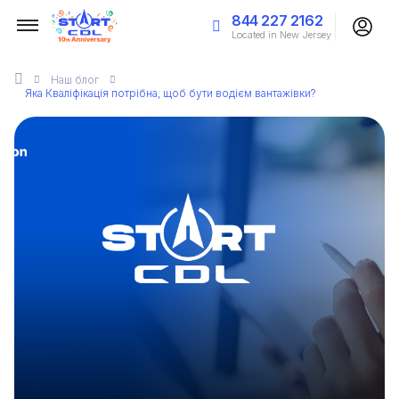
844 227 2162
Located in New Jersey
Наш
блог
Яка Кваліфікація потрібна, щоб бути водієм вантажівки?