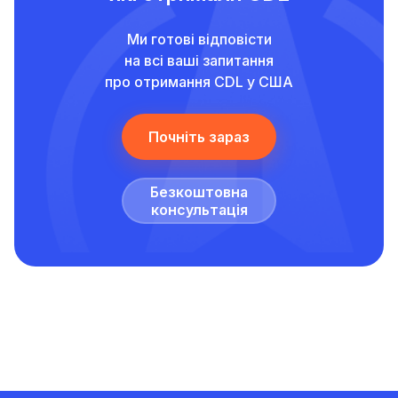
Ми готові відповісти
на всі ваші запитання
про отримання CDL у США
Почніть зараз
Безкоштовна
консультація