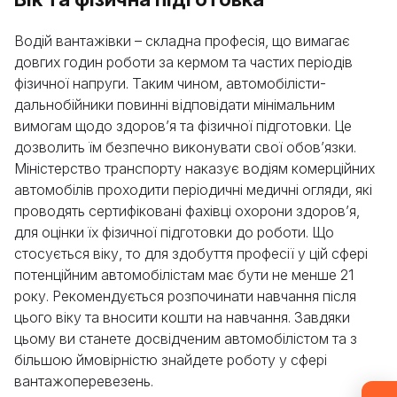
Водій вантажівки – складна професія, що вимагає
довгих годин роботи за кермом та частих періодів
фізичної напруги. Таким чином, автомобілісти-
дальнобійники повинні відповідати мінімальним
вимогам щодо здоров’я та фізичної підготовки. Це
дозволить їм безпечно виконувати свої обов’язки.
Міністерство транспорту наказує водіям комерційних
Залиште свої дані, і ми надамо вам
автомобілів проходити періодичні медичні огляди, які
безкоштовну консультацію щодо процесу
проводять сертифіковані фахівці охорони здоров’я,
навчання та можливостей працевлаштування
для оцінки їх фізичної підготовки до роботи. Що
після закінчення курсу. Або зателефонуйте нам
стосується віку, то для здобуття професії у цій сфері
безпосередньо за номером
+1 844 227 2162
—
потенційним автомобілістам має бути не менше 21
підтримка доступна англійською, українською
року. Рекомендується розпочинати навчання після
та російською мовами.
цього віку та вносити кошти на навчання. Завдяки
цьому ви станете досвідченим автомобілістом та з
більшою ймовірністю знайдете роботу у сфері
Запит надіслано
вантажоперевезень.